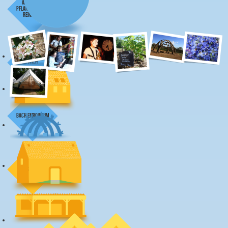
Abwasser-
Pflanzen-Filter-
Reinigung
Teich
Bach Embouérim
sternwarte