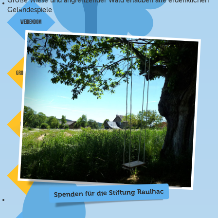
Große Wiese und angrenzender Wald erlauben alle erdenklichen
Geländespiele
Weidendom
große Scheune
Lagerplatz
Spielwiese
Spenden für die Stiftung Raulhac