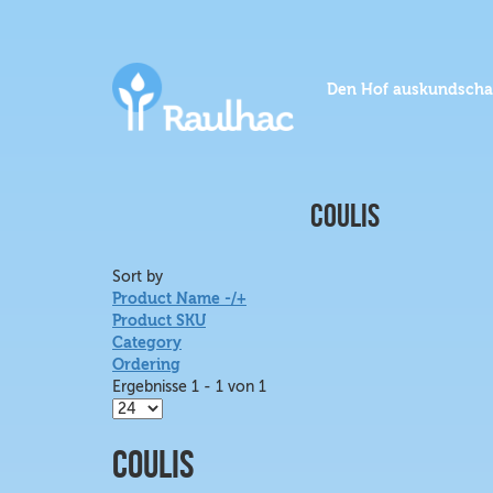
Den Hof auskundscha
COULIS
Sort by
Product Name -/+
Product SKU
Category
Ordering
Ergebnisse 1 - 1 von 1
Coulis