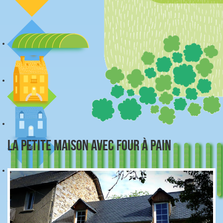
petite maison
verger
LA PETITE MAISON AVEC FOUR À PAIN
forêt
source