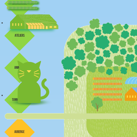
maraîchage
ateliers
animaux
tunnel froid
auberge