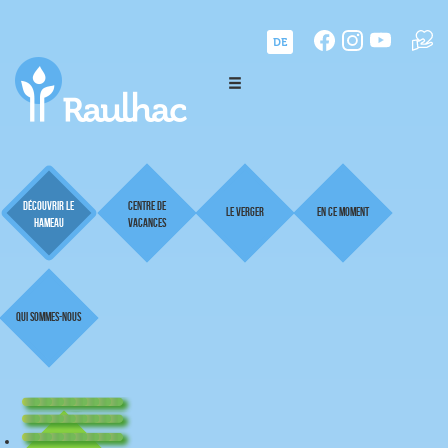
DE
Découvrir le
Centre de
Le Verger
En ce moment
hameau
vacances
Qui sommes-nous