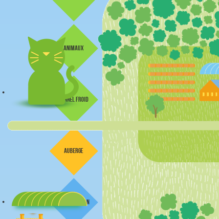
animaux
tunnel froid
auberge
petite maison