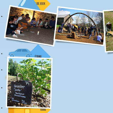
aire de jeux
phyto
épuration
étang
ruisseau
observatoire