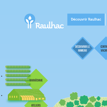
Découvrir Raulhac
Découvrir le
Centr
hameau
vaca
maraîchage
ateliers