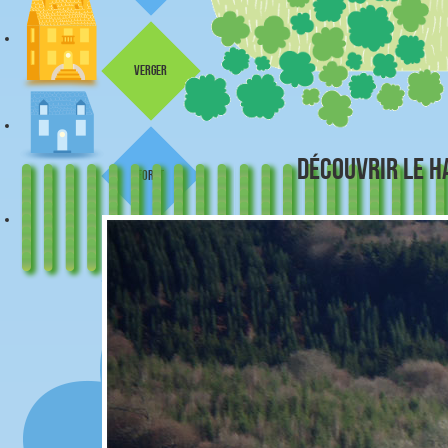
verger
DÉCOUVRIR LE 
forêt
source
parking