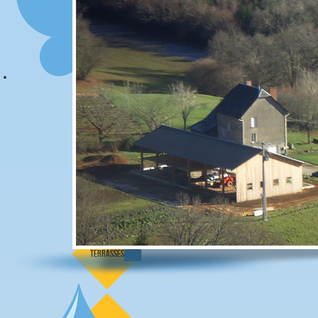
chaumière
pavillon
grange
terrasses