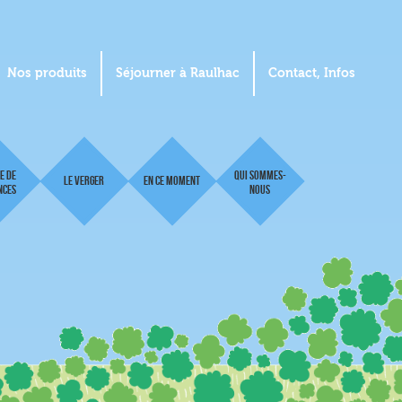
Nos produits
Séjourner à Raulhac
Contact, Infos
e de
Qui sommes-
Le Verger
En ce moment
nces
nous