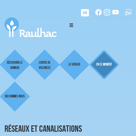
DE
Découvrir le
Centre de
Le Verger
En ce moment
hameau
vacances
Qui sommes-nous
RÉSEAUX ET CANALISATIONS